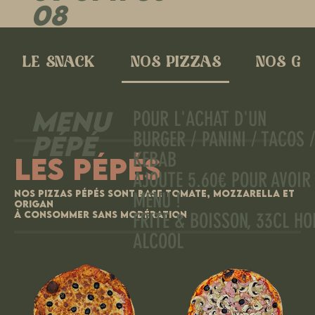
08
LE SNACK
NOS PIZZAS
NOS GL
MENU
POUR L'ACHAT D'UN
BURGER / PANINI / TACOS 
PÉPÉ
KEBAB
LES PÉPÉS
AJOUTE 5.60€ POUR AVOIR
Nos pizzas Pépés sont base tomate, mozzarella et
MENU !
origan
À consommer sans modération
FRITE & BOISSON, 33CL HO
ALCOOL