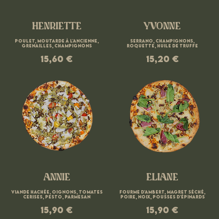
HENRIETTE
YVONNE
Poulet, moutarde à l'ancienne,
Serrano, champignons,
grenailles, champignons
roquette, huile de truffe
15,60 €
15,20 €
ANNIE
ELIANE
Viande hachée, oignons, tomates
Fourme d'Ambert, magret séché,
cerises, pesto, parmesan
poire, noix, pousses d'épinards
15,90 €
15,90 €