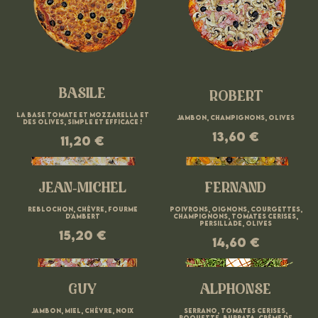
BASILE
ROBERT
La base tomate et mozzarella et
Jambon, champignons, olives
des olives, simple et efficace !
13,60 €
11,20 €
JEAN-MICHEL
FERNAND
Reblochon, chèvre, fourme
Poivrons, oignons, courgettes,
d'Ambert
champignons, tomates cerises,
15,20 €
14,60 €
GUY
ALPHONSE
Jambon, miel, chèvre, noix
Serrano, tomates cerises,
roquette, Burrata, crème de