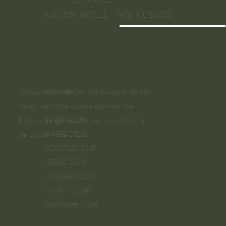
LES MATHES
1 RUE LEON NICOLLE - FACE À L'ÉGLISE
HORAIRES :
"Chaque bouchée de nos burgers, de nos
tacos, de notre cuisine raconte une
LUNDI SOIR
histoire de générosité, de croustillant et
MARDI SOIR
de savoir-faire." Pépé
MERCREDI SOIR
JEUDI SOIR
VENDREDI SOIR
SAMEDI SOIR
DIMANCHE SOIR