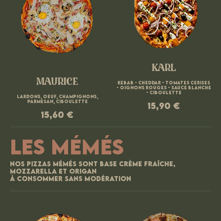
KARL
MAURICE
Kebab - cheddar - tomates cerises
- oignons rouges - sauce blanche
- ciboulette
Lardons, oeuf, champignons,
parmesan, ciboulette
15,90 €
15,60 €
LES MÉMÉS
Nos pizzas Mémés sont base crème fraîche,
mozzarella et origan
À consommer sans modération