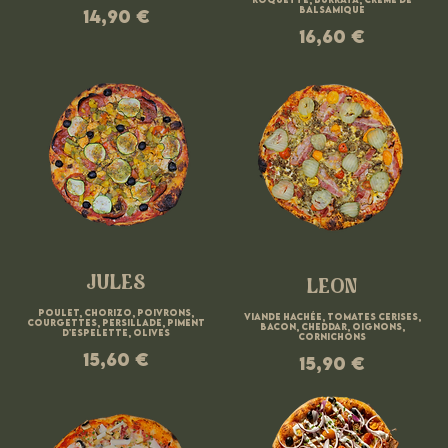
balsamique
14,90 €
16,60 €
JULES
LEON
Poulet, chorizo, poivrons,
Viande hachée, tomates cerises,
courgettes, persillade, piment
bacon, cheddar, oignons,
d'Espelette, olives
cornichons
15,60 €
15,90 €